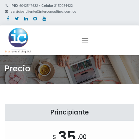
PBX
6042547632 /
Celular
3150054422
servicioalcliente@interconsulting.com.co
Precio
Principiante
35
$
.00