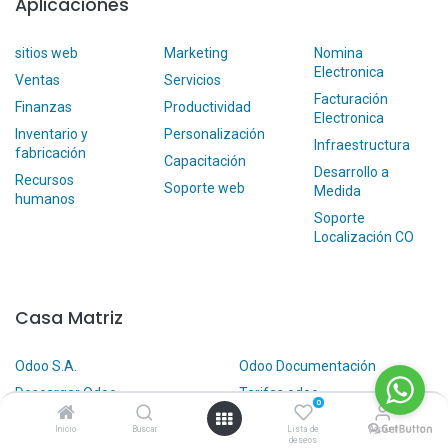
Aplicaciones
sitios web
Marketing
Nomina
Electronica
Ventas
Servicios
Facturación
Finanzas
Productividad
Electronica
Inventario y
Personalización
Infraestructura
fabricación
Capacitación
Desarrollo a
Recursos
Soporte web
Medida
humanos
Soporte
Localización CO
Casa Matriz
Odoo S.A.
Odoo Documentación
Descargar Odoo
Tarifas odoo
0
Odoo Apps
Inicio
Buscar
Lista de
Account
deseos
Interconsulting S.A.S Partner