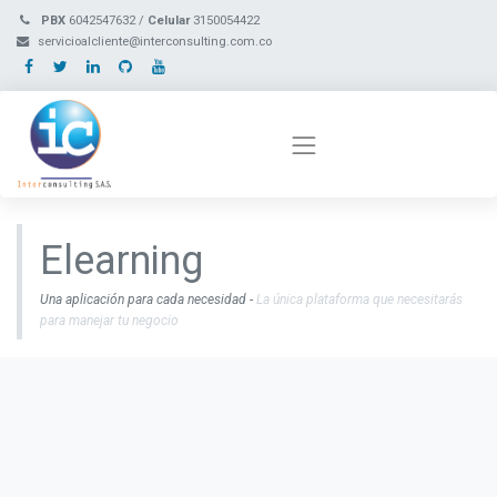
PBX
6042547632 /
Celular
3150054422
servicioalcliente@interconsulting.com.co
Elearning
Una aplicación para cada necesidad -
La única plataforma que necesitarás
para manejar tu negocio