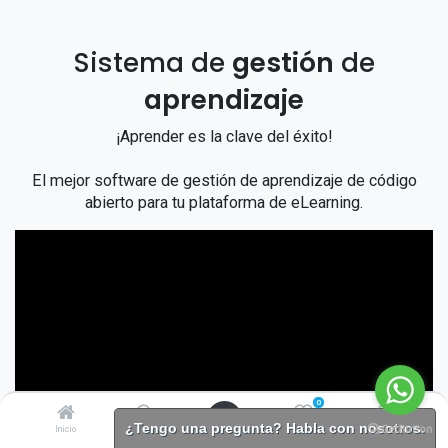
Sistema de
gestión
de
aprendizaje
¡Aprender es la clave del éxito!
El mejor software de gestión de aprendizaje de código
abierto para tu plataforma de eLearning.
0
¿Tengo una pregunta? Habla con nosotros.
Inicio
Buscar
Lista de
Account
deseos