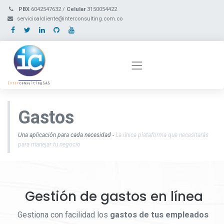
PBX
6042547632 /
Celular
3150054422
servicioalcliente@interconsulting.com.co
Gastos
Una aplicación para cada necesidad -
La única plataforma que necesitarás
para manejar tu negocio
Gestión de gastos en línea
Gestiona con facilidad los
gastos de tus empleados