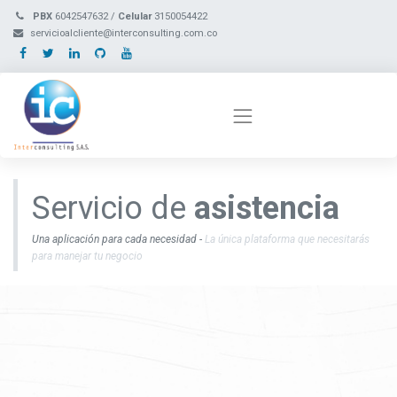
PBX
6042547632 /
Celular
3150054422
servicioalcliente@interconsulting.com.co
Servicio de
asistencia
Una aplicación para cada necesidad -
La única plataforma que necesitarás
para manejar tu negocio